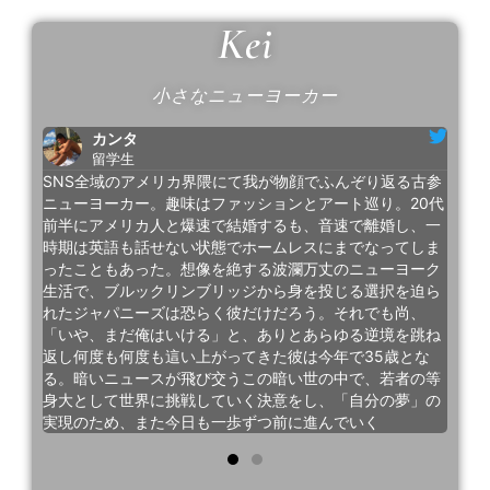
Kei
小さなニューヨーカー
カンタ
留学生
ームレ
Ke
SNS全域のアメリカ界隈にて我が物顔でふんぞり返る古参
チッ
ス生
ニューヨーカー。趣味はファッションとアート巡り。20代
の見
クな
前半にアメリカ人と爆速で結婚するも、音速で離婚し、一
して
方が
時期は英語も話せない状態でホームレスにまでなってしま
高の
常に
ったこともあった。想像を絶する波瀾万丈のニューヨーク
中楽
アー
生活で、ブルックリンブリッジから身を投じる選択を迫ら
う彼
しん
れたジャパニーズは恐らく彼だけだろう。それでも尚、
でい
は日
「いや、まだ俺はいける」と、ありとあらゆる逆境を跳ね
るこ
返し何度も何度も這い上がってきた彼は今年で35歳とな
る。暗いニュースが飛び交うこの暗い世の中で、若者の等
身大として世界に挑戦していく決意をし、「自分の夢」の
実現のため、また今日も一歩ずつ前に進んでいく